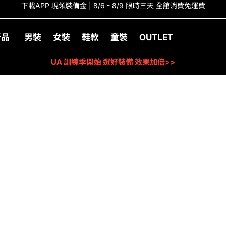
下載APP 現領裝備金 | 8/6 - 8/9 限時三天 全館消費免運費
新品
男裝
女裝
鞋款
童裝
OUTLET
UA 訓練季開始 選好裝備 效果加倍>>