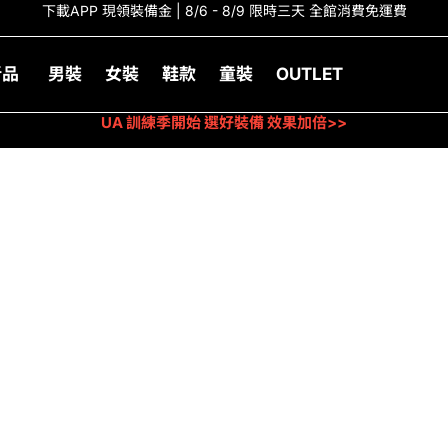
下載APP 現領裝備金 | 8/6 - 8/9 限時三天 全館消費免運費
新品
男裝
女裝
鞋款
童裝
OUTLET
UA 訓練季開始 選好裝備 效果加倍>>