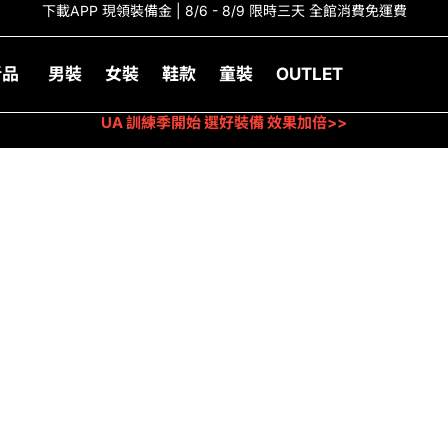
下載APP 現領裝備金 | 8/6 - 8/9 限時三天 全館消費免運費
新品
男裝
女裝
鞋款
童裝
OUTLET
UA 訓練季開始 選好裝備 效果加倍>>