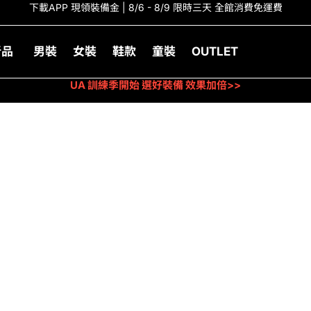
下載APP 現領裝備金 | 8/6 - 8/9 限時三天 全館消費免運費
新品
男裝
女裝
鞋款
童裝
OUTLET
UA 訓練季開始 選好裝備 效果加倍>>