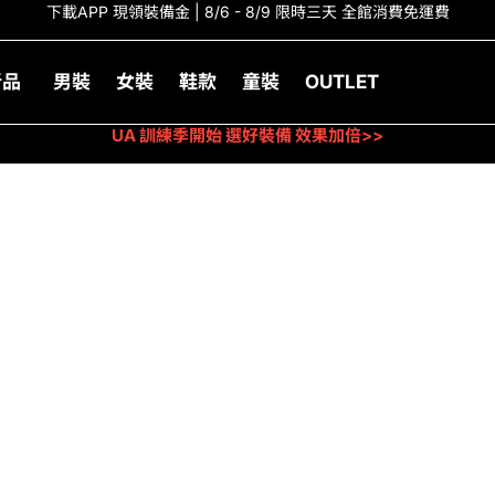
下載APP 現領裝備金 | 8/6 - 8/9 限時三天 全館消費免運費
新品
男裝
女裝
鞋款
童裝
OUTLET
UA 訓練季開始 選好裝備 效果加倍>>