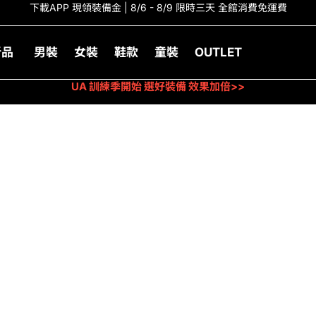
下載APP 現領裝備金 | 8/6 - 8/9 限時三天 全館消費免運費
新品
男裝
女裝
鞋款
童裝
OUTLET
UA 訓練季開始 選好裝備 效果加倍>>