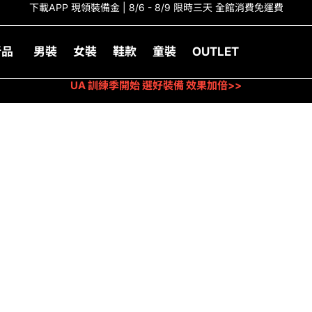
下載APP 現領裝備金 | 8/6 - 8/9 限時三天 全館消費免運費
新品
男裝
女裝
鞋款
童裝
OUTLET
UA 訓練季開始 選好裝備 效果加倍>>