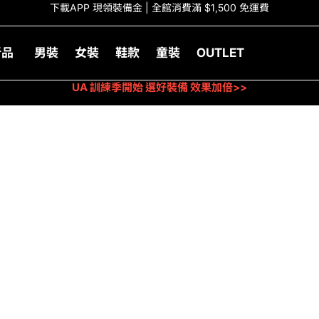
下載APP 現領裝備金 | 全館消費滿 $1,500 免運費
新品
男裝
女裝
鞋款
童裝
OUTLET
UA 訓練季開始 選好裝備 效果加倍>>