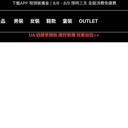
下載APP 現領裝備金 | 8/6 - 8/9 限時三天 全館消費免運費
新品
男裝
女裝
鞋款
童裝
OUTLET
UA 訓練季開始 選好裝備 效果加倍>>