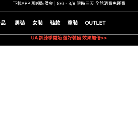
下載APP 現領裝備金 | 8/6 - 8/9 限時三天 全館消費免運費
新品
男裝
女裝
鞋款
童裝
OUTLET
UA 訓練季開始 選好裝備 效果加倍>>