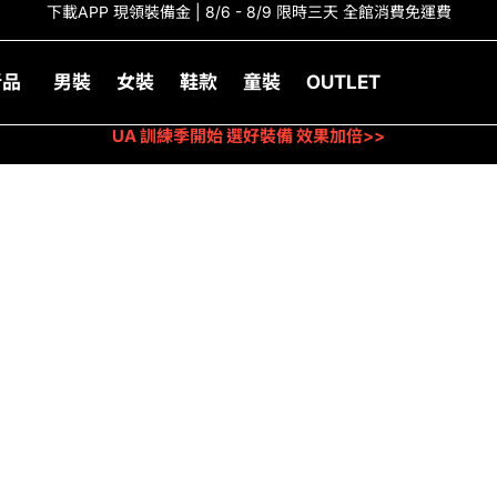
下載APP 現領裝備金 | 8/6 - 8/9 限時三天 全館消費免運費
新品
男裝
女裝
鞋款
童裝
OUTLET
UA 訓練季開始 選好裝備 效果加倍>>