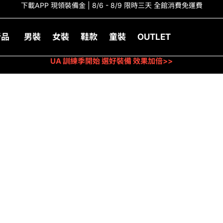
下載APP 現領裝備金 | 8/6 - 8/9 限時三天 全館消費免運費
新品
男裝
女裝
鞋款
童裝
OUTLET
UA 訓練季開始 選好裝備 效果加倍>>