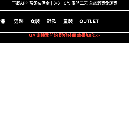
下載APP 現領裝備金 | 8/6 - 8/9 限時三天 全館消費免運費
新品
男裝
女裝
鞋款
童裝
OUTLET
UA 訓練季開始 選好裝備 效果加倍>>