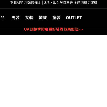
下載APP 現領裝備金 | 8/6 - 8/9 限時三天 全館消費免運費
新品
男裝
女裝
鞋款
童裝
OUTLET
UA 訓練季開始 選好裝備 效果加倍>>