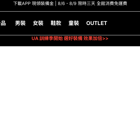
下載APP 現領裝備金 | 8/6 - 8/9 限時三天 全館消費免運費
新品
男裝
女裝
鞋款
童裝
OUTLET
UA 訓練季開始 選好裝備 效果加倍>>