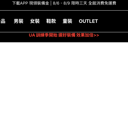
下載APP 現領裝備金 | 8/6 - 8/9 限時三天 全館消費免運費
新品
男裝
女裝
鞋款
童裝
OUTLET
UA 訓練季開始 選好裝備 效果加倍>>