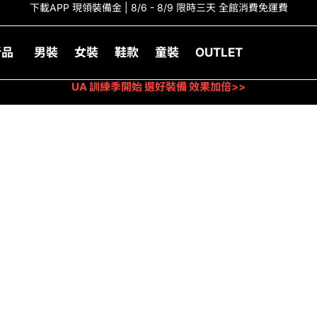
下載APP 現領裝備金 | 8/6 - 8/9 限時三天 全館消費免運費
新品
男裝
女裝
鞋款
童裝
OUTLET
UA 訓練季開始 選好裝備 效果加倍>>