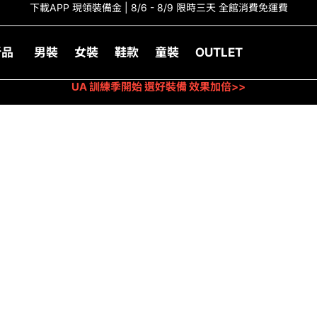
下載APP 現領裝備金 | 8/6 - 8/9 限時三天 全館消費免運費
新品
男裝
女裝
鞋款
童裝
OUTLET
UA 訓練季開始 選好裝備 效果加倍>>