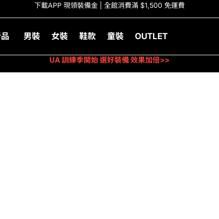
下載APP 現領裝備金 | 全館消費滿 $1,500 免運費
新品
男裝
女裝
鞋款
童裝
OUTLET
UA 訓練季開始 選好裝備 效果加倍>>