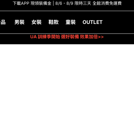
下載APP 現領裝備金 | 8/6 - 8/9 限時三天 全館消費免運費
新品
男裝
女裝
鞋款
童裝
OUTLET
UA 訓練季開始 選好裝備 效果加倍>>