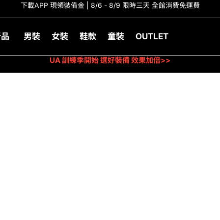
下載APP 現領裝備金 | 8/6 - 8/9 限時三天 全館消費免運費
新品
男裝
女裝
鞋款
童裝
OUTLET
UA 訓練季開始 選好裝備 效果加倍>>