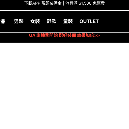
下載APP 現領裝備金 | 消費滿 $1,500 免運費
新品
男裝
女裝
鞋款
童裝
OUTLET
UA 訓練季開始 選好裝備 效果加倍>>