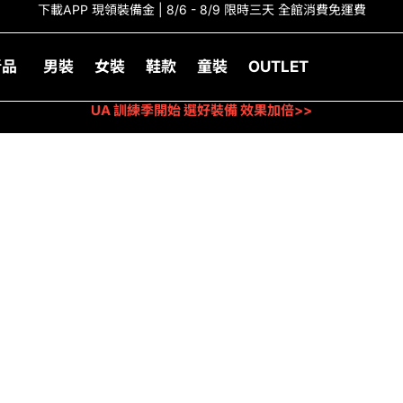
下載APP 現領裝備金 | 8/6 - 8/9 限時三天 全館消費免運費
新品
男裝
女裝
鞋款
童裝
OUTLET
UA 訓練季開始 選好裝備 效果加倍>>