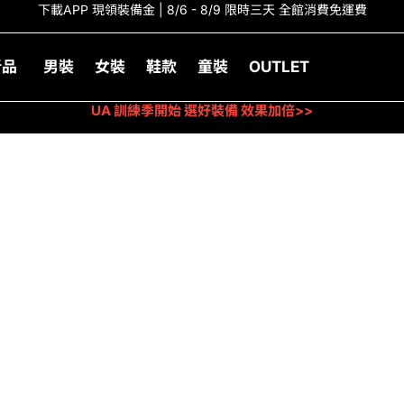
下載APP 現領裝備金 | 8/6 - 8/9 限時三天 全館消費免運費
新品
男裝
女裝
鞋款
童裝
OUTLET
UA 訓練季開始 選好裝備 效果加倍>>