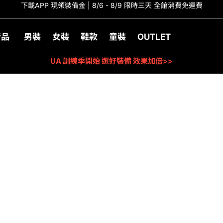
下載APP 現領裝備金 | 8/6 - 8/9 限時三天 全館消費免運費
新品
男裝
女裝
鞋款
童裝
OUTLET
UA 訓練季開始 選好裝備 效果加倍>>