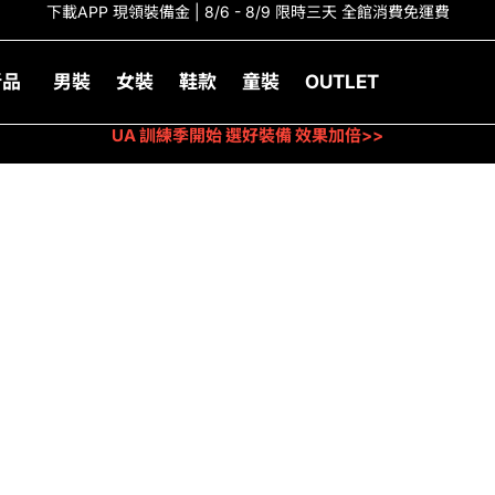
下載APP 現領裝備金 | 8/6 - 8/9 限時三天 全館消費免運費
新品
男裝
女裝
鞋款
童裝
OUTLET
UA 訓練季開始 選好裝備 效果加倍>>