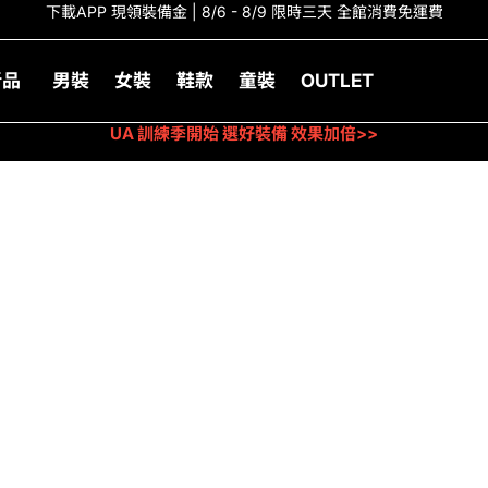
下載APP 現領裝備金 | 8/6 - 8/9 限時三天 全館消費免運費
新品
男裝
女裝
鞋款
童裝
OUTLET
UA 訓練季開始 選好裝備 效果加倍>>