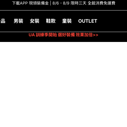
下載APP 現領裝備金 | 8/6 - 8/9 限時三天 全館消費免運費
新品
男裝
女裝
鞋款
童裝
OUTLET
UA 訓練季開始 選好裝備 效果加倍>>