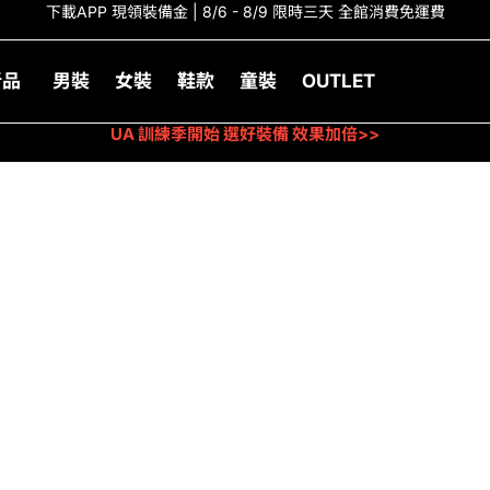
下載APP 現領裝備金 | 8/6 - 8/9 限時三天 全館消費免運費
新品
男裝
女裝
鞋款
童裝
OUTLET
UA 訓練季開始 選好裝備 效果加倍>>