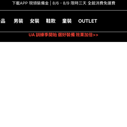
下載APP 現領裝備金 | 8/6 - 8/9 限時三天 全館消費免運費
新品
男裝
女裝
鞋款
童裝
OUTLET
UA 訓練季開始 選好裝備 效果加倍>>