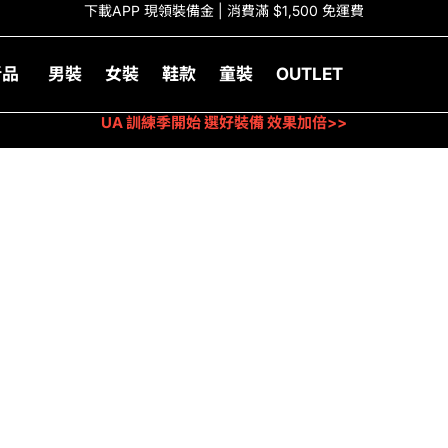
下載APP 現領裝備金 | 消費滿 $1,500 免運費
新品
男裝
女裝
鞋款
童裝
OUTLET
UA 訓練季開始 選好裝備 效果加倍>>