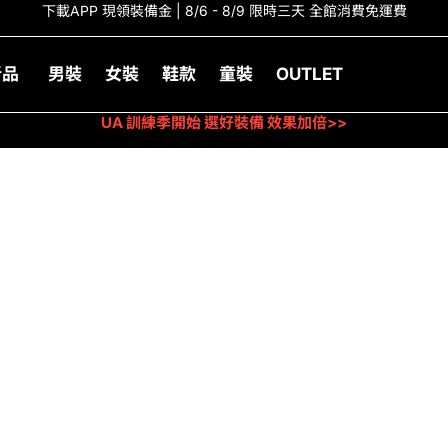
下載APP 現領裝備金 | 8/6 - 8/9 限時三天 全館消費免運費
新品
男裝
女裝
鞋款
童裝
OUTLET
UA 訓練季開始 選好裝備 效果加倍>>