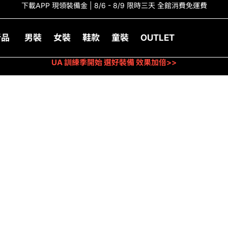
下載APP 現領裝備金 | 8/6 - 8/9 限時三天 全館消費免運費
新品
男裝
女裝
鞋款
童裝
OUTLET
UA 訓練季開始 選好裝備 效果加倍>>