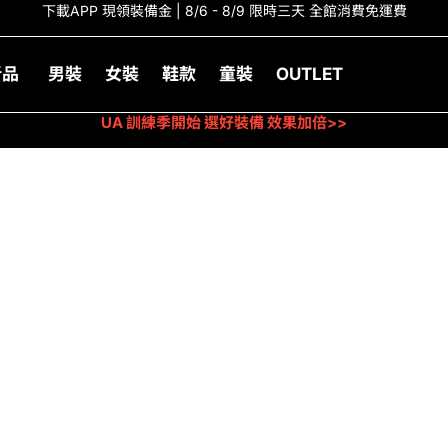
下載APP 現領裝備金 | 8/6 - 8/9 限時三天 全館消費免運費
新品
男裝
女裝
鞋款
童裝
OUTLET
UA 訓練季開始 選好裝備 效果加倍>>