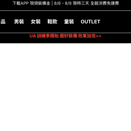
下載APP 現領裝備金 | 8/6 - 8/9 限時三天 全館消費免運費
新品
男裝
女裝
鞋款
童裝
OUTLET
UA 訓練季開始 選好裝備 效果加倍>>